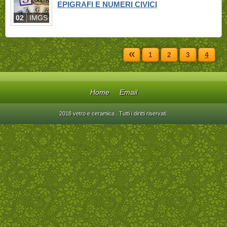
EPIGRAFI E NUMERI CIVICI
02
IMGS
«
1
2
3
4
Home
Email
2018 vetro e ceramica . Tutti i diritti riservati.